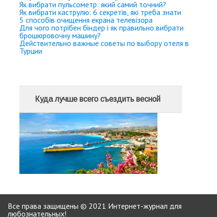
Як вибрати пульсометр: який самий точний?
Як вибрати каструлю: 6 секретів, які треба знати
5 способів очищення екрана телевізора
Для чого потрібен біндер і як правильно вибрати
брошюровочну машину?
Действительно важные советы по выбору отеля в
Турции
Куда лучше всего съездить весной
Все права защищены © 2021 Интернет-журнал для
любознательных!