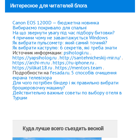
Интересное для читателей блога
Canon EOS 1200D — бюджетна новинка
Вибираємо покривало для спальні
На що звернути увагу під час підбору битовки?
4 причини чому не завантажується Windows
Як вибрати пульсометр: який самий точний?
Як вибрати каструлю: 6 секретів, які треба знати
Источник информации:
psihologii.ru
. .
https://yapsiholog.ru
.
http://santehnicheskij-mir.ru/
.
https://archi-m.ru
.
https://ru-iphone.ru
.
https://silikat18.ru
.
https://mentors.team
.
Подробности на
fesada.ru
.
5 способів очищення
екрана телевізора
Для чого потрібен біндер і як правильно вибрати
брошюровочну машину?
Действительно важные советы по выбору отеля в
Турции
Куда лучше всего съездить весной