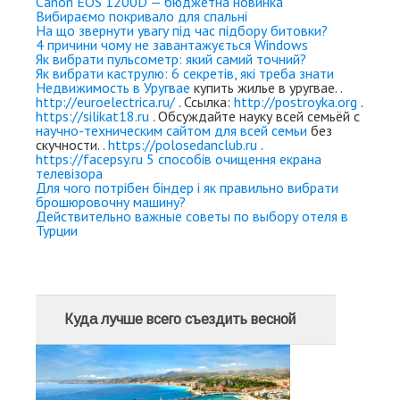
Canon EOS 1200D — бюджетна новинка
Вибираємо покривало для спальні
На що звернути увагу під час підбору битовки?
4 причини чому не завантажується Windows
Як вибрати пульсометр: який самий точний?
Як вибрати каструлю: 6 секретів, які треба знати
Недвижимость в Уругвае
купить жилье в уругвае. .
http://euroelectrica.ru/
. Ссылка:
http://postroyka.org
.
https://silikat18.ru
. Обсуждайте науку всей семьёй с
научно-техническим сайтом для всей семьи
без
скучности. .
https://polosedanclub.ru
.
https://facepsy.ru
5 способів очищення екрана
телевізора
Для чого потрібен біндер і як правильно вибрати
брошюровочну машину?
Действительно важные советы по выбору отеля в
Турции
Куда лучше всего съездить весной