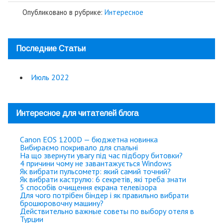
Опубликовано в рубрике:
Интересное
Последние Статьи
Июль 2022
Интересное для читателей блога
Canon EOS 1200D — бюджетна новинка
Вибираємо покривало для спальні
На що звернути увагу під час підбору битовки?
4 причини чому не завантажується Windows
Як вибрати пульсометр: який самий точний?
Як вибрати каструлю: 6 секретів, які треба знати
5 способів очищення екрана телевізора
Для чого потрібен біндер і як правильно вибрати
брошюровочну машину?
Действительно важные советы по выбору отеля в
Турции