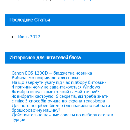
Последние Статьи
Июль 2022
Интересное для читателей блога
Canon EOS 1200D — бюджетна новинка
Вибираємо покривало для спальні
На що звернути увагу під час підбору битовки?
4 причини чому не завантажується Windows
Як вибрати пульсометр: який самий точний?
Як вибрати каструлю: 6 секретів, які треба знати
сітнікс
5 способів очищення екрана телевізора
Для чого потрібен біндер і як правильно вибрати
брошюровочну машину?
Действительно важные советы по выбору отеля в
Турции