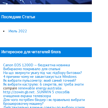
Последние Статьи
Июль 2022
Интересное для читателей блога
Canon EOS 1200D — бюджетна новинка
Вибираємо покривало для спальні
На що звернути увагу під час підбору битовки?
4 причини чому не завантажується Windows
Як вибрати пульсометр: який самий точний?
Як вибрати каструлю: 6 секретів, які треба знати
compare
renewable energy australia
.
http://zowin.gb.net
.
SUNWIN
5 способів
очищення екрана телевізора
Для чого потрібен біндер і як правильно вибрати
брошюровочну машину?
Действительно важные советы по выбору отеля