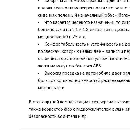
Габариты автомобиля равны – длина 4.11 
положительно на маневренности что важно в
сидениях полезный изначальный объем багажн
Что касается целевого назначения, то си
бензиновыми на 1.1 и 1.8 литра, так и дизел
мощностью 60 и 75 л. с.
Комфортабельность и устойчивость на д
подвескам, которых целых две – задняя и п
стабилизаторы поперечной устойчивости. Н
желании могут снабжаться ABS.
Высокая посадка на автомобиле дает отли
большое количество емкостей расположенны
можно найти.
В стандартной комплектации всех версии автомоб
также корректор фар с гидроусилителем руля и е
безопасности водителя и др.