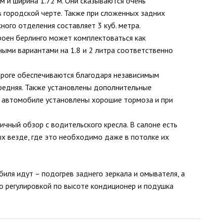
м и ширина 1.72 м. Они сказываются очень
 городской черте. Также при сложенных задних
ого отделения составляет 3 куб. метра.
троен берлинго может комплектоваться как
ьными вариантами на 1.8 и 2 литра соответственно
ороге обеспечиваются благодаря независимым
ередняя. Также установлены дополнительные
а автомобиле установлены хорошие тормоза и при
чный обзор с водительского кресла. В салоне есть
х везде, где это необходимо даже в потолке их
иля идут – подогрев заднего зеркала и омывателя, а
го регулировкой по высоте кондиционер и подушка