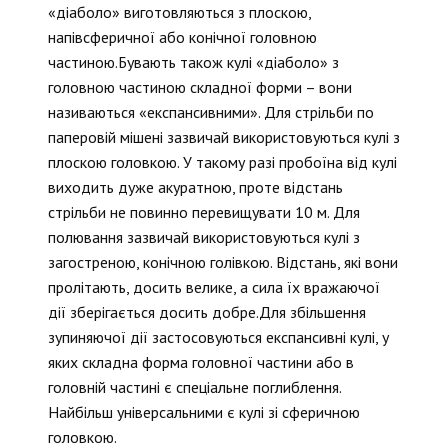
«діаболо» виготовляються з плоскою,
напівсферичної або конічної головною
частиною.Бувають також кулі «діаболо» з
головною частиною складної форми – вони
називаються «експансивними». Для стрільби по
паперовій мішені зазвичай використовуються кулі з
плоскою головкою. У такому разі пробоїна від кулі
виходить дуже акуратною, проте відстань
стрільби не повинно перевищувати 10 м. Для
полювання зазвичай використовуються кулі з
загостреною, конічною голівкою. Відстань, які вони
пролітають, досить велике, а сила їх вражаючої
дії зберігається досить добре.Для збільшення
зупиняючої дії застосовуються експансивні кулі, у
яких складна форма головної частини або в
головній частині є спеціальне поглиблення.
Найбільш універсальними є кулі зі сферичною
головкою.