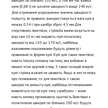
швидкістю близько 320 м/с, у той же час важка
куля (0,68 г) не досягне швидкості вище 240 м/с.
Для отримання усереднених значень швидкості
польоту, як правило, використовується вага кулі в
межах 0,54 г при калібрі зброї 4,5 мм.Для
спортивних гвинтівок, стрільба якими ведеться на
відстані 10 м і які надають пулі початкову
швидкість від 150 до 170 м/с, найбільш
важливими показниками будуть діаметр і
правильність форми кулі. Кулі для таких гвинтівок
мають плоску головну частину, яка вибиває в
мішені чітке круглий отвір. З таких позицій енергія
кулі стрілка взагалі не цікавить. Якщо ж вести мову
про полювання, то для гвинтівок з такою
швидкістю вильоту кулі, найбільш оптимальними
виявляться гострі кулі типу «діаболо» – вони
мають велику проникаючу здатність.Гвинтівки з
початковою швидкістю близько 200 м/с будуть