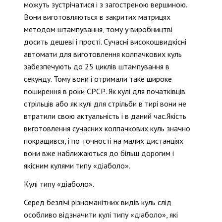
можуть зустрічатися і з загостреною вершиною.
Вони виготовляються в закритих матрицях
методом штампування, тому у виробництві
досить дешеві і прості. Сучасні високошвидкісні
автомати для виготовлення колпачкових куль
забезпечують до 25 циклів штампування в
секунду. Тому вони і отримали таке широке
поширення в роки СРСР. Як кулі для початківців
стрільців або як кулі для стрільби в тирі вони не
втратили свою актуальність і в даний час.Якість
виготовлення сучасних колпачкових куль значно
покращився, і по точності на малих дистанціях
вони вже наближаються до більш дорогим і
якісним кулями типу «діаболо».
Кулі типу «діаболо».
Серед безлічі різноманітних видів куль слід
особливо відзначити кулі типу «діаболо», які