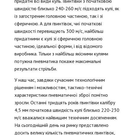
придатні всі види куль. Гвинтівки з початковою
швидкістю близько 240-260 м/с підходять кулі, як
із загостреним головною частиною, так і зі
сферичною. А для гвинтівок, чиї початкові
швидкості перевищують 300 м/с, найбільш
придатними є кулі зі сферичною головною
частиною, ідеальної форми, і від відомого
виробника. Тільки з найбільш якісними кулями
потужна пневматика покаже максимальні
результати стрільби.
У наш час, завдяки сучасним технологічним
рішенням і можливостям, тактико-технічні
характеристики пневматичної зброї помітно
зросли. Останні тридцять років гвинтівки калібру
4,5 мм початкова швидкість кулі близько 220-230
м/с вважалися найвищим технічним досягненням.
На сьогоднішній день на ринку представлено
досить велику кількість пневматичних гвинтівок,