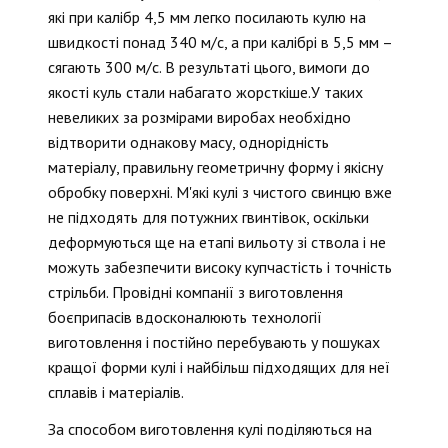
які при калібр 4,5 мм легко посилають кулю на
швидкості понад 340 м/с, а при калібрі в 5,5 мм –
сягають 300 м/с. В результаті цього, вимоги до
якості куль стали набагато жорсткіше.У таких
невеликих за розмірами виробах необхідно
відтворити однакову масу, однорідність
матеріалу, правильну геометричну форму і якісну
обробку поверхні. М'які кулі з чистого свинцю вже
не підходять для потужних гвинтівок, оскільки
деформуються ще на етапі вильоту зі ствола і не
можуть забезпечити високу купчастість і точність
стрільби. Провідні компанії з виготовлення
боєприпасів вдосконалюють технології
виготовлення і постійно перебувають у пошуках
кращої форми кулі і найбільш підходящих для неї
сплавів і матеріалів.
За способом виготовлення кулі поділяються на