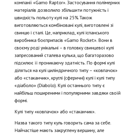
компанії «Gamo Raptor». Застосування полімерних
матеріалів дозволило збільшити потужність і
швидкість польоту кулі на 25%.Також
виготовляються комбіновані кулі, виготовлені зі
свинцю і сталі. Це, наприклад, кулі іспанського
виробника боєприпасів «Gamo Rocket». Вони в
своєму роді унікальні – в головку свинцевої кулі
запресований сталева кулька, що багаторазово
підсилює її проникаючу здатність. По формі кулі
діляться на кулі циліндричного типу – «ковпачок»
або «стаканчик», круглі (сферичні) кулі і кулі типу
«діаболо» (Diabolo). Кулі останнього типу є
найбільш поширеними і популярними завдяки своїй
формі.
Кулі типу «ковпачок» або «стаканчик».
Назва такого типу куль говорить сама за себе.
Найчастіше мають закруглену вершину, але