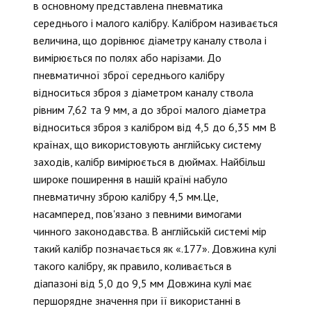
в основному представлена пневматика
середнього і малого калібру. Калібром називається
величина, що дорівнює діаметру каналу ствола і
вимірюється по полях або нарізами. До
пневматичної зброї середнього калібру
відноситься зброя з діаметром каналу ствола
рівним 7,62 та 9 мм, а до зброї малого діаметра
відноситься зброя з калібром від 4,5 до 6,35 мм В
країнах, що використовують англійську систему
заходів, калібр вимірюється в дюймах. Найбільш
широке поширення в нашій країні набуло
пневматичну зброю калібру 4,5 мм.Це,
насамперед, пов'язано з певними вимогами
чинного законодавства. В англійській системі мір
такий калібр позначається як «.177». Довжина кулі
такого калібру, як правило, коливається в
діапазоні від 5,0 до 9,5 мм Довжина кулі має
першорядне значення при її використанні в