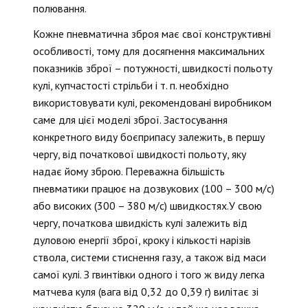
полювання.
Кожне пневматична зброя має свої конструктивні
особливості, тому для досягнення максимальних
показників зброї – потужності, швидкості польоту
кулі, купчастості стрільби і т. п. необхідно
використовувати кулі, рекомендовані виробником
саме для цієї моделі зброї. Застосування
конкретного виду боєприпасу залежить, в першу
чергу, від початкової швидкості польоту, яку
надає йому зброю. Переважна більшість
пневматики працює на дозвукових (100 – 300 м/с)
або високих (300 – 380 м/с) швидкостях.У свою
чергу, початкова швидкість кулі залежить від
дуловою енергії зброї, кроку і кількості нарізів
ствола, системи стиснення газу, а також від маси
самої кулі. З гвинтівки одного і того ж виду легка
матчева куля (вага від 0,32 до 0,39 г) вилітає зі