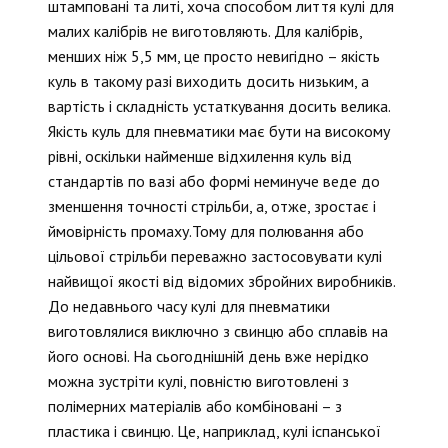
штамповані та литі, хоча способом лиття кулі для
малих калібрів не виготовляють. Для калібрів,
менших ніж 5,5 мм, це просто невигідно – якість
куль в такому разі виходить досить низьким, а
вартість і складність устаткування досить велика.
Якість куль для пневматики має бути на високому
рівні, оскільки найменше відхилення куль від
стандартів по вазі або формі неминуче веде до
зменшення точності стрільби, а, отже, зростає і
ймовірність промаху.Тому для полювання або
цільової стрільби переважно застосовувати кулі
найвищої якості від відомих збройних виробників.
До недавнього часу кулі для пневматики
виготовлялися виключно з свинцю або сплавів на
його основі. На сьогоднішній день вже нерідко
можна зустріти кулі, повністю виготовлені з
полімерних матеріалів або комбіновані – з
пластика і свинцю. Це, наприклад, кулі іспанської