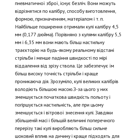
пневматичної зброї, існує безліч. Вони можуть
відрізнятися по калібру, способу виготовлення,
формою, призначенням, матеріалом і т. п.
Найбільше поширення отримали кулі калібру 4,5
мм (0,177 дюйма). Порівняно з кулями калібру 5,5
мм і 6,35 мм вони мають більш настильну
траєкторію на будь-якому реальному відстані
стрільби і менше падіння швидкості по мірі
віддалення від зрізу ствола. Це забезпечує їм
більш високу точність стрільби і краще
проникаюча дія. Зрозуміло, кулі великих калібрів
володіють більшою масою.З-за цього у них
зменшується початкова швидкість польоту і
погіршується настильність, але при цьому
зменшується і вітрової знесення кулі. Завдяки
збільшеній масі і більшій величині поперечного
перерізу такі кулі виробляють більш сильне
шоковий вплив на дичину і краще підходять для