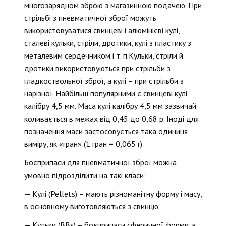
многозарядном зброю з магазинною подачею. При
стрільбі з пневматичної зброї можуть
використовуватися свинцеві і алюмінієві кулі,
сталеві кульки, стріли, дротики, кулі з пластику з
металевим сердечником і т. п.Кульки, стріли й
дротики використовуються при стрільби з
гладкоствольної зброї, а кулі – при стрільби з
нарізної. Найбільш популярними є свинцеві кулі
калібру 4,5 мм. Маса кулі калібру 4,5 мм зазвичай
коливається в межах від 0,45 до 0,68 р. Іноді для
позначення маси застосовується така одиниця
виміру, як «гран» (1 гран = 0,065 г).
Боєприпаси для пневматичної зброї можна
умовно підрозділити на такі класи:
— Кулі (Pellets) – мають різноманітну форму і масу,
в основному виготовляються з свинцю.
— Кульки (BBs) – боєприпаси сферичної форми, в