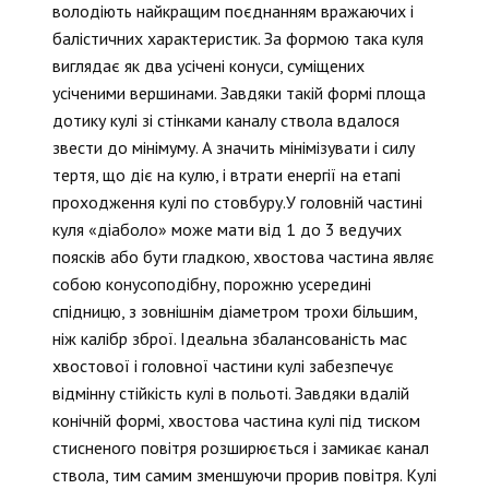
володіють найкращим поєднанням вражаючих і
балістичних характеристик. За формою така куля
виглядає як два усічені конуси, суміщених
усіченими вершинами. Завдяки такій формі площа
дотику кулі зі стінками каналу ствола вдалося
звести до мінімуму. А значить мінімізувати і силу
тертя, що діє на кулю, і втрати енергії на етапі
проходження кулі по стовбуру.У головній частині
куля «діаболо» може мати від 1 до 3 ведучих
поясків або бути гладкою, хвостова частина являє
собою конусоподібну, порожню усередині
спідницю, з зовнішнім діаметром трохи більшим,
ніж калібр зброї. Ідеальна збалансованість мас
хвостової і головної частини кулі забезпечує
відмінну стійкість кулі в польоті. Завдяки вдалій
конічній формі, хвостова частина кулі під тиском
стисненого повітря розширюється і замикає канал
ствола, тим самим зменшуючи прорив повітря. Кулі