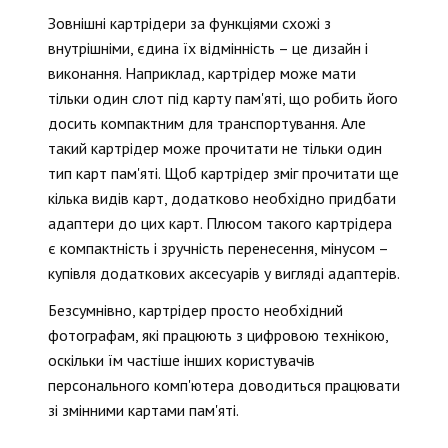
Зовнішні картрідери за функціями схожі з
внутрішніми, єдина їх відмінність – це дизайн і
виконання. Наприклад, картрідер може мати
тільки один слот під карту пам'яті, що робить його
досить компактним для транспортування. Але
такий картрідер може прочитати не тільки один
тип карт пам'яті. Щоб картрідер зміг прочитати ще
кілька видів карт, додатково необхідно придбати
адаптери до цих карт. Плюсом такого картрідера
є компактність і зручність перенесення, мінусом –
купівля додаткових аксесуарів у вигляді адаптерів.
Безсумнівно, картрідер просто необхідний
фотографам, які працюють з цифровою технікою,
оскільки їм частіше інших користувачів
персонального комп'ютера доводиться працювати
зі змінними картами пам'яті.