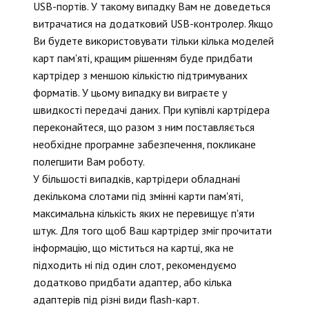
USB-портів. У такому випадку Вам не доведеться
витрачатися на додатковий USB-контролер. Якщо
Ви будете використовувати тільки кілька моделей
карт пам'яті, кращим рішенням буде придбати
картрідер з меншою кількістю підтримуваних
форматів. У цьому випадку ви виграєте у
швидкості передачі даних. При купівлі картрідера
переконайтеся, що разом з ним поставляється
необхідне програмне забезпечення, покликане
полегшити Вам роботу.
У більшості випадків, картрідери обладнані
декількома слотами під змінні карти пам'яті,
максимальна кількість яких не перевищує п'яти
штук. Для того щоб Ваш картрідер зміг прочитати
інформацію, що міститься на картці, яка не
підходить ні під один слот, рекомендуємо
додатково придбати адаптер, або кілька
адаптерів під різні види flash-карт.