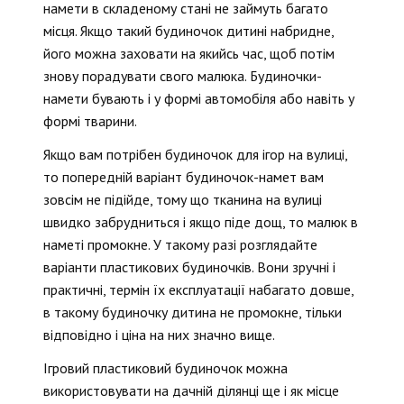
намети в складеному стані не займуть багато
місця. Якщо такий будиночок дитині набридне,
його можна заховати на якийсь час, щоб потім
знову порадувати свого малюка. Будиночки-
намети бувають і у формі автомобіля або навіть у
формі тварини.
Якщо вам потрібен будиночок для ігор на вулиці,
то попередній варіант будиночок-намет вам
зовсім не підійде, тому що тканина на вулиці
швидко забрудниться і якщо піде дощ, то малюк в
наметі промокне. У такому разі розглядайте
варіанти пластикових будиночків. Вони зручні і
практичні, термін їх експлуатації набагато довше,
в такому будиночку дитина не промокне, тільки
відповідно і ціна на них значно вище.
Ігровий пластиковий будиночок можна
використовувати на дачній ділянці ще і як місце