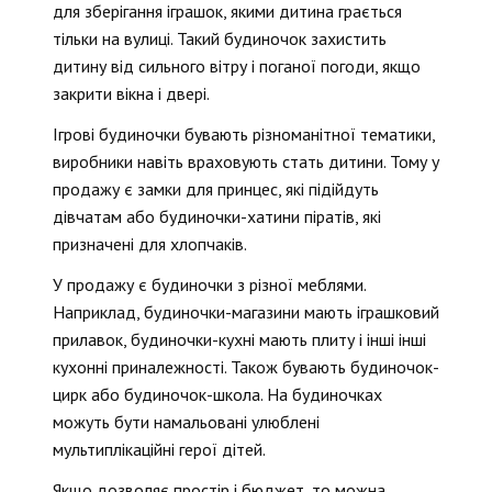
для зберігання іграшок, якими дитина грається
тільки на вулиці. Такий будиночок захистить
дитину від сильного вітру і поганої погоди, якщо
закрити вікна і двері.
Ігрові будиночки бувають різноманітної тематики,
виробники навіть враховують стать дитини. Тому у
продажу є замки для принцес, які підійдуть
дівчатам або будиночки-хатини піратів, які
призначені для хлопчаків.
У продажу є будиночки з різної меблями.
Наприклад, будиночки-магазини мають іграшковий
прилавок, будиночки-кухні мають плиту і інші інші
кухонні приналежності. Також бувають будиночок-
цирк або будиночок-школа. На будиночках
можуть бути намальовані улюблені
мультиплікаційні герої дітей.
Якщо дозволяє простір і бюджет, то можна