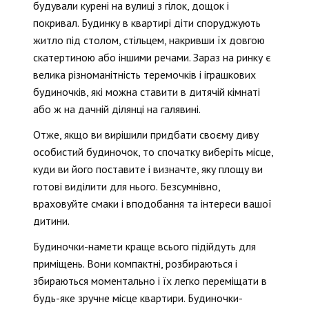
будували курені на вулиці з гілок, дощок і
покривал. Будинку в квартирі діти споруджують
житло під столом, стільцем, накривши їх довгою
скатертиною або іншими речами. Зараз на ринку є
велика різноманітність теремочків і іграшкових
будиночків, які можна ставити в дитячій кімнаті
або ж на дачній ділянці на галявині.
Отже, якщо ви вирішили придбати своєму диву
особистий будиночок, то спочатку виберіть місце,
куди ви його поставите і визначте, яку площу ви
готові виділити для нього. Безсумнівно,
враховуйте смаки і вподобання та інтереси вашої
дитини.
Будиночки-намети краще всього підійдуть для
приміщень. Вони компактні, розбираються і
збираються моментально і їх легко переміщати в
будь-яке зручне місце квартири. Будиночки-