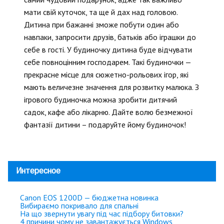
мати свій куточок, та ще й дах над головою.
Дитина при бажанні зможе побути один або
навпаки, запросити друзів, батьків або іграшки до
себе в гості. У будиночку дитина буде відчувати
себе повноцінним господарем. Такі будиночки —
прекрасне місце для сюжетно-рольових ігор, які
мають величезне значення для розвитку малюка. З
ігрового будиночка можна зробити дитячий
садок, кафе або лікарню. Дайте волю безмежної
фантазії дитини – подаруйте йому будиночок!
Интересное
Canon EOS 1200D — бюджетна новинка
Вибираємо покривало для спальні
На що звернути увагу під час підбору битовки?
4 причини чому не завантажується Windows