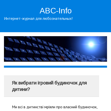
ABC-Info
Интернет-журнал для любознательных!
Як вибрати ігровий будиночок для
дитини?
Ми всі в дитинстві мріяли про власний будиночок,