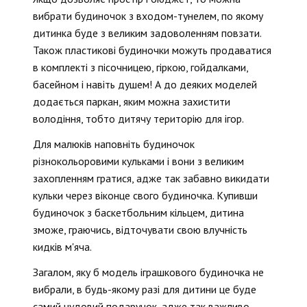
вибрати будиночок з входом-тунелем, по якому
дитинка буде з великим задоволенням повзати.
Також пластикові будиночки можуть продаватися
в комплекті з пісочницею, гіркою, гойдалками,
басейном і навіть душем! А до деяких моделей
додається паркан, яким можна захистити
володіння, тобто дитячу територію для ігор.
Для малюків наповніть будиночок
різнокольоровими кульками і вони з великим
захопленням гратися, адже так забавно викидати
кульки через віконце свого будиночка. Купивши
будиночок з баскетбольним кільцем, дитина
зможе, граючись, відточувати свою влучність
кидків м'яча.
Загалом, яку б модель іграшкового будиночка не
вибрали, в будь-якому разі для дитини це буде
самий чудовий подарунок, адже так важливо