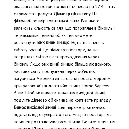
вказані лише метри, поділіть їх число на 17,4 – так
отримаєте градуси.
Діаметр об'єктиву
. Це –
фізичний розмір зовнішньої лінзи. Від нього
залежить кількість світла, що потрапляє в бінокль і
те, наскільки темний об'єкт ви зможете
розглянути.
Вихідний зіницю
. Ні, це не зіниця в
суботу вранці. Це діаметр простору, на яке
потрапляє світло після проходження через
бінокль. Якщо вихідний зіницю більше людського,
частина світу, пропущена через об'єктив,
загубиться. А велика лінза стане просто дорогим
прикрасою. «Стандартний» зіниця Homo Sapiens –
6 мм. Щоб визначити значення вихідної зіниці,
поділіть діаметр об'єктива на кратність приладу.
Винос вихідної зіниці
. Цей параметр визначає
відстань від окуляра до того місця в просторі, де
повинен розташовуватися зіницю. Велике значення
– понад 17 мм – дозволяє дивитися в бінокль,