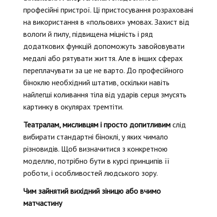
професійні пристрої. Ці пристосування розраховані
на використання в «польових» умовах. Захист від
вологи й пилу, підвищена міцність і ряд
додаткових функцій допоможуть завойовувати
медалі або рятувати життя. Але в інших сферах
переплачувати за це не варто. До професійного
біноклю необхідний штатив, оскільки навіть
найлегші коливання тіла від ударів серця змусять
картинку в окулярах тремтіти.
Театралам, мисливцям і просто допитливим
слід
вибирати стандартні біноклі, у яких чимало
різновидів. Щоб визначитися з конкретною
моделлю, потрібно бути в курсі принципів її
роботи, і особливостей людського зору.
Чим зайнятий вихідний зіницю або вчимо
матчастину