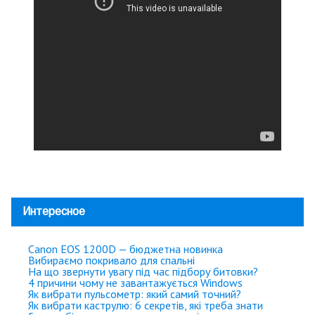
Интересное
Canon EOS 1200D — бюджетна новинка
Вибираємо покривало для спальні
На що звернути увагу під час підбору битовки?
4 причини чому не завантажується Windows
Як вибрати пульсометр: який самий точний?
Як вибрати каструлю: 6 секретів, які треба знати