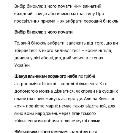
Вибір бінокля: з чого почати Чим зайнятий
вихідний зіницю або вчимо матчастину Про
просвітління призми – як вибрати хороший бінокль
Вибір бінокля: з чого почати
Те, який бінокль вибрати, залежить від того, що ви
збираєтеся в нього видивлятися – космічні тіла,
дичина у лісі або підводний човен в степах
України.
Шанувальникам зоряного неба
потрібні
астрономічні біноклі – королі збільшення. З їх
допомогою можна дізнатися, як справи на сусідніх
планетах і чим живуть астероїди. Але на Землі ці
«очі» повністю марні: немає таких відстаней, для
яких вони народжені. Через гігантського
збільшення ви побачите лише мутні плями.
Військовим і спортсменам
знадобляться