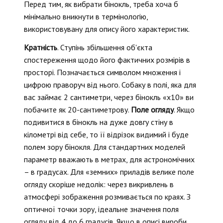
Перед тим, як вибрати бінокль, треба хоча б
мінімально вникнути в термінологію,
використовувану для опису його характеристик.
Кратність
. Ступінь збільшення об'єкта
спостереження щодо його фактичних розмірів в
просторі. Позначається символом множення і
цифрою праворуч від нього. Собаку в полі, яка для
вас займає 2 сантиметри, через бінокль «х10» ви
побачите як 20-сантиметрову.
Поле огляду
. Якщо
подивитися в бінокль на дуже довгу стіну в
кілометрі від себе, то її відрізок видимий і буде
полем зору бінокля. Для стандартних моделей
параметр вважають в метрах, для астрономічних
– в градусах. Для «земних» приладів велике поле
огляду скоріше недолік: через викривлень в
атмосфері зображення розмивається по краях. З
оптичної точки зору, ідеальне значення поля
огляду від 4 до 6 градусів. Якщо в описі вироби