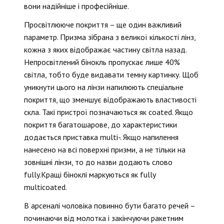
вони надійніше і професійніше.
Просвітлююче покриття – ще один важливий
параметр. Призма зібрана з великої кількості лінз,
кожна з яких відображає частину світла назад.
Непросвітлений бінокль пропускає лише 40%
світла, тобто буде видавати темну картинку. Щоб
уникнути цього на лінзи напилюють спеціальне
покриття, що зменшує відображають властивості
скла. Такі пристрої позначаються як сoated. Якщо
покриття багатошарове, до характеристики
додається приставка multi-. Якщо напилення
нанесено на всі поверхні призми, а не тільки на
зовнішні лінзи, то до назви додають слово
fully.Кращі біноклі маркуються як fully
multicoated.
В арсеналі чоловіка повинно бути багато речей –
починаючи від молотка і закінчуючи ракетним