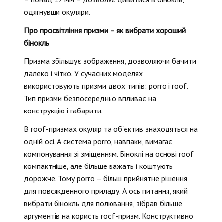
одягнувши окуляри.
Про просвітління призми – як вибрати хороший
бінокль
Призма збільшує зображення, дозволяючи бачити
далеко і чітко. У сучасних моделях
використовують призми двох типів: porro і roof.
Тип призми безпосередньо впливає на
конструкцію і габарити.
В roof-призмах окуляр та об'єктив знаходяться на
одній осі. А система porro, навпаки, вимагає
компонування зі зміщенням. Біноклі на основі roof
компактніше, але більше важать і коштують
дорожче. Тому porro – більш прийнятне рішення
для повсякденного приладу. А ось питання, який
вибрати бінокль для полювання, зібрав більше
аргументів на користь roof-призм. Конструктивно