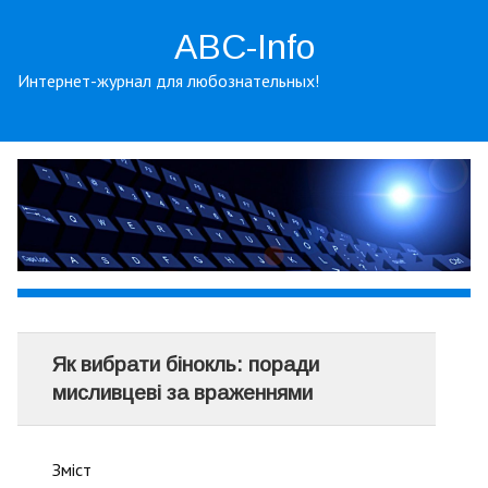
ABC-Info
Интернет-журнал для любознательных!
Як вибрати бінокль: поради
мисливцеві за враженнями
Зміст