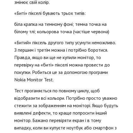
змінює свій колір.
«Биті» пікселі бувають трьох типів:
біла крапка на темному фоні; темна точка на
білому тлі; кольорова точка (частіше червона)
«Битий» піксель другого типу усунути неможливо.
З першим і третім можна і потрібно боротися.
Правда, якщо ви ще не купили монітор, то
перевірку на «биті» пікселі можна провести до
покупки. Робиться це за допомогою програми
Nokia Monitor Test.
Тест проганяється по повному циклу, щоб
відобразити всі кольори. Потрібно просто уважно
стежити за зображенням на моніторі. Якщо будуть
виявлені дефекти, то краще попросити інший
монітор. Бажано перевіряти екран і в тому
випадку, коли ви купуєте ноутбук або смартфон з