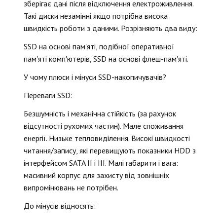
зберігає дані після відключення електроживлення.
Такі диски незамінні якщо потрібна висока
швидкість роботи з даними. Розрізняють два виду:
SSD на основі пам'яті, подібної оперативної
пам'яті комп'ютерів, SSD на основі флеш-пам'яті.
У чому плюси і мінуси SSD-накопичувачів?
Переваги SSD:
Безшумність і механічна стійкість (за рахунок
відсутності рухомих частин). Мале споживання
енергії. Низьке тепловиділення. Високі швидкості
читання/запису, які перевищують показники HDD з
інтерфейсом SATA II і III. Малі габарити і вага:
масивний корпус для захисту від зовнішніх
випромінювань не потрібен.
До мінусів відносять: