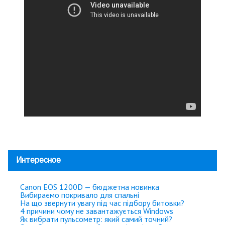
Интересное
Canon EOS 1200D — бюджетна новинка
Вибираємо покривало для спальні
На що звернути увагу під час підбору битовки?
4 причини чому не завантажується Windows
Як вибрати пульсометр: який самий точний?