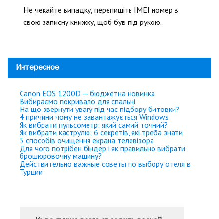
Не чекайте випадку, перепишіть IMEI номер в
свою записну книжку, щоб був під рукою.
Интересное
Canon EOS 1200D — бюджетна новинка
Вибираємо покривало для спальні
На що звернути увагу під час підбору битовки?
4 причини чому не завантажується Windows
Як вибрати пульсометр: який самий точний?
Як вибрати каструлю: 6 секретів, які треба знати
5 способів очищення екрана телевізора
Для чого потрібен біндер і як правильно вибрати
брошюровочну машину?
Действительно важные советы по выбору отеля в
Турции