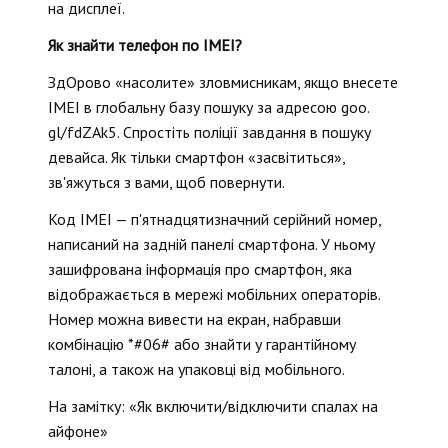
на дисплеї.
Як знайти телефон по IMEI?
ЗдОрово «насолите» зловмисникам, якщо внесете
IMEI в глобальну базу пошуку за адресою goo.
gl/fdZAk5. Спростіть поліції завдання в пошуку
девайса. Як тільки смартфон «засвітиться»,
зв'яжуться з вами, щоб повернути.
Код IMEI — п'ятнадцятизначний серійний номер,
написаний на задній панелі смартфона. У ньому
зашифрована інформація про смартфон, яка
відображається в мережі мобільних операторів.
Номер можна вивести на екран, набравши
комбінацію *#06# або знайти у гарантійному
талоні, а також на упаковці від мобільного.
На замітку: «Як включити/відключити спалах на
айфоне»