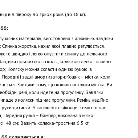
ці від півроку до трьох років (до 18 кг).
166:
учасних матеріалів, виготовлена з алюмінію. Завдяки
; Спинка жорстка, нахил якої плавно регулюється.
ожете швидко і легко опустити спинку до лежачого
Завдяки повороткості коліс, коляскою легко і плавно
ор; Коляску можна скласти однією рукою, в
 Передні і задні амортизатори;Кошик – містка, коли
ається. Завдяки тому, що кошик настільки містка, Ви
необхідні речі, коли йдете на прогулянку; Завдяки
паде з коляски під час прогулянки. Ремінь надійно
 рухи дитинки; У капюшоні є віконце, тому під час
; Передня ручка – бампер, виконана з м'якої
: 48 см; Важить коляска-тростина 6,5 кг;
66 складається з: