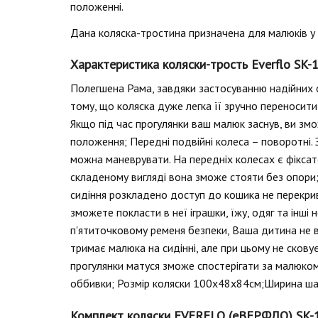
положенні.
Дана коляска-тростина призначена для малюків у ві
Характеристика коляски-трость Everflo SK-
Полегшена Рама, завдяки застосуванню надійних с
тому, що коляска дуже легка її зручно переносити
Якщо під час прогулянки ваш малюк заснув, ви зм
положення; Передні подвійні колеса – поворотні. 
можна маневрувати. На передніх колесах є фіксат
складеному вигляді вона зможе стояти без опори;
сидіння розкладено доступ до кошика не перекрив
зможете покласти в неї іграшки, їжу, одяг та інші 
п'ятиточковому ременя безпеки, Ваша дитина не ви
тримає малюка на сидінні, але при цьому не сковує
прогулянки матуся зможе спостерігати за малюком
оббивки; Розмір коляски 100х48х84см;Ширина шасі
Комплект коляски EVERFLO (еВЕРФЛО) SK-1