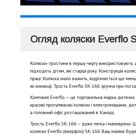
Огляд коляски Everflo 
Коляски-тростини в першу чергу використовують дл
підходять дітям, які старші року. Конструкція кол
праці. Коляска мало важить, відрізняється ще мен
як книжка). Трость Everflo SK-166 зручна при поїз
Компанія Everflo — це торговельна марка дитячих т
красиві прогулянкові коляски і електромашини, дит
а головний офіс розташований в Канаді.
Трость Everflo SK-166 – дуже легка і маневрена. Ш
коляски Everflo (еверфло) SK-166 Ваш малюк буд