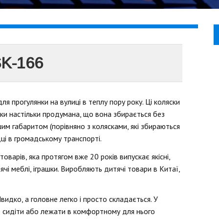
SK-166
я прогулянки на вулиці в теплу пору року. Ці коляски
яски настільки продумана, що вона збирається без
шим габаритом (порівняно з колясками, які збираються
дці в громадському транспорті.
оварів, яка протягом вже 20 років випускає якісні,
ячі меблі, іграшки. Виробляють дитячі товари в Китаї,
видко, а головне легко і просто складається. У
е сидіти або лежати в комфортному для нього