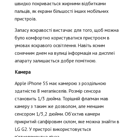
швидко покривається жирними відбитками
пальців, як екрани більшості інших мобільних
пристроїв.
Запасу яскравості вистачає для того, щоб можна
було комфортно користуватися пристроєм в
умовах яскравого освітлення. Навіть ясним
сонячним днем на вулиці інформація на дисплеї
апарату залишається добре помітною.
Камера
Apple iPhone 5S має камерою з роздільною
здатністю 8 мегапікселів. Розмір сенсора
становить 1/3 дюйма. Торішній флагман мав
камеру з таким же дозволом, але меншим
сенсором 1/3,2 дюйми. Об'єктив камери
прикритий сапфіровим склом, яке можна знайти в
LG G2. У пристрої використовується
п'ятиелементна лінза.