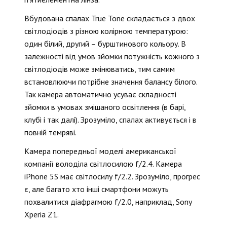
Вбудована спалах True Tone складається з двох
світлодіодів з різною колірною температурою:
один білий, другий – бурштинового кольору. В
залежності від умов зйомки потужність кожного з
світлодіодів може змінюватись, тим самим
встановлюючи потрібне значення балансу білого.
Так камера автоматично усуває складності
зйомки в умовах змішаного освітлення (в барі,
клубі і так далі). Зрозуміло, спалах активується і в
повній темряві.
Камера попередньої моделі американської
компанії володіла світлосилою f/2.4. Камера
iPhone 5S має світлосилу f/2.2. Зрозуміло, прогрес
є, але багато хто інші смартфони можуть
похвалитися діафрагмою f/2.0, наприклад, Sony
Xperia Z1.