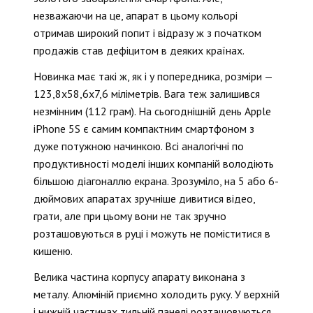
незважаючи на це, апарат в цьому кольорі
отримав широкий попит і відразу ж з початком
продажів став дефіцитом в деяких країнах.
Новинка має такі ж, як і у попередника, розміри —
123,8х58,6х7,6 міліметрів. Вага теж залишився
незмінним (112 грам). На сьогоднішній день Apple
iPhone 5S є самим компактним смартфоном з
дуже потужною начинкою. Всі аналогічні по
продуктивності моделі інших компаній володіють
більшою діагоналлю екрана. Зрозуміло, на 5 або 6-
дюймових апаратах зручніше дивитися відео,
грати, але при цьому вони не так зручно
розташовуються в руці і можуть не поміститися в
кишеню.
Велика частина корпусу апарату виконана з
металу. Алюміній приємно холодить руку. У верхній
і нижній частинах тильній панелі розташовуються