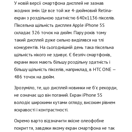
У новій версії смартфона дисплей не зазнав
жодних змін. Це все той же 4-дюймовий Retina-
екран з роздільною здатністю 640х1136 пікселів.
Піксельна щільність дисплея Apple iPhone 5S
складає 326 точок на дюйм. Пару років тому
такий дисплей дуже сильно виділявся на тлі
конкурентів. На сьогоднішній день така піксельна
щільність нікого не здивує. Є безліч смартфонів,
екрани яких мають більшу роздільну здатність і
більшу щільність пікселів, наприклад, в HTC ONE —
486 точок на дюйм.
Зрозуміло, те, що дисплей новинки не б'є рекорди,
не означає що він поганий. Екран iPhone 5S
володіє широкими кутами огляду, високим рівнем
яскравості і контрастності.
Окремо варто відзначити якісне олеофобне
покриття, завдяки якому екран смартфона не так