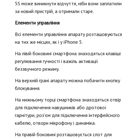
5S може виникнути відчуття, ніби вони заплатили
за новий пристрій, а отримали старе.
Елементи управління
Всі елементи управління апарату розташовуються
на тих же місцях, як і у iPhone 5.
На лівій боковині смартфона знаходяться клавіші
регулювання гучності і важіль активації
беззвучного режиму.
На верхній грані апарату можна побачити кнопку
блокування.
На нижньому торці смартфона знаходяться отвір
для підключення навушників або дротової
гарнітури, роз'єм для підключення інтерфейсного
кабелю, отвори мікрофону і динаміка.
На правій боковині розташовується слот для