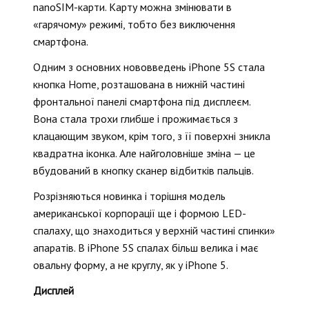
nanoSIM-карти. Карту можна змінювати в
«гарячому» режимі, тобто без виключення
смартфона.
Одним з основних нововведень iPhone 5S стала
кнопка Home, розташована в нижній частині
фронтальної панелі смартфона під дисплеєм.
Вона стала трохи глибше і прожимається з
клацающим звуком, крім того, з її поверхні зникла
квадратна іконка. Але найголовніше зміна — це
вбудований в кнопку сканер відбитків пальців.
Розрізняються новинка і торішня модель
американської корпорації ще і формою LED-
спалаху, що знаходиться у верхній частині спинки»
апаратів. В iPhone 5S спалах більш велика і має
овальну форму, а не круглу, як у iPhone 5.
Дисплей