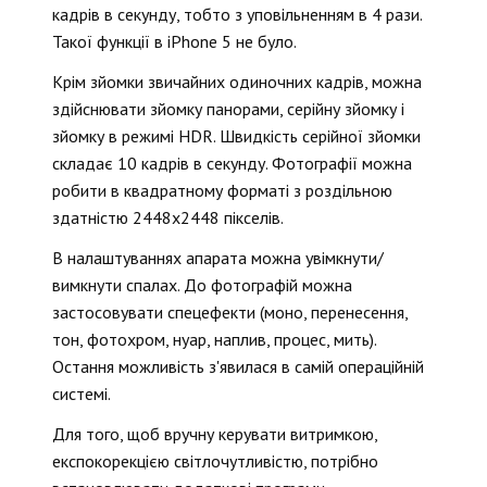
кадрів в секунду, тобто з уповільненням в 4 рази.
Такої функції в iPhone 5 не було.
Крім зйомки звичайних одиночних кадрів, можна
здійснювати зйомку панорами, серійну зйомку і
зйомку в режимі HDR. Швидкість серійної зйомки
складає 10 кадрів в секунду. Фотографії можна
робити в квадратному форматі з роздільною
здатністю 2448х2448 пікселів.
В налаштуваннях апарата можна увімкнути/
вимкнути спалах. До фотографій можна
застосовувати спецефекти (моно, перенесення,
тон, фотохром, нуар, наплив, процес, мить).
Остання можливість з'явилася в самій операційній
системі.
Для того, щоб вручну керувати витримкою,
експокорекцією світлочутливістю, потрібно