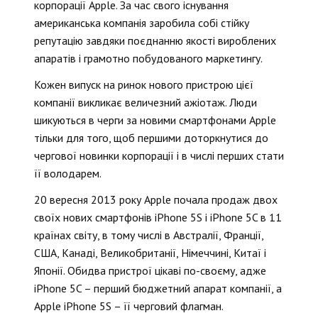
корпорації Apple. За час свого існування
американська компанія заробила собі стійку
репутацію завдяки поєднанню якості вироблених
апаратів і грамотно побудованого маркетингу.
Кожен випуск на ринок нового пристрою цієї
компанії викликає величезний ажіотаж. Люди
шикуються в черги за новими смартфонами Apple
тільки для того, щоб першими доторкнутися до
чергової новинки корпорації і в числі перших стати
її володарем.
20 вересня 2013 року Apple почала продаж двох
своїх нових смартфонів iPhone 5S і iPhone 5C в 11
країнах світу, в тому числі в Австралії, Франції,
США, Канаді, Великобританії, Німеччині, Китаї і
Японії. Обидва пристрої цікаві по-своєму, адже
iPhone 5C – перший бюджетний апарат компанії, а
Apple iPhone 5S – її черговий флагман.