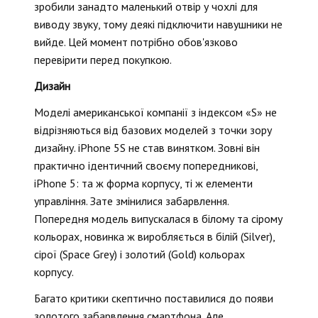
зробили занадто маленький отвір у чохлі для
виводу звуку, тому деякі підключити навушники не
вийде. Цей момент потрібно обов'язково
перевірити перед покупкою.
Дизайн
Моделі американської компанії з індексом «S» не
відрізняються від базових моделей з точки зору
дизайну. iPhone 5S не став винятком. Зовні він
практично ідентичний своєму попередникові,
iPhone 5: та ж форма корпусу, ті ж елементи
управління. Зате змінилися забарвлення.
Попередня модель випускалася в білому та сірому
кольорах, новинка ж виробляється в білій (Silver),
сірої (Space Grey) і золотий (Gold) кольорах
корпусу.
Багато критики скептично поставилися до появи
золотого забарвлення смартфона. Але,