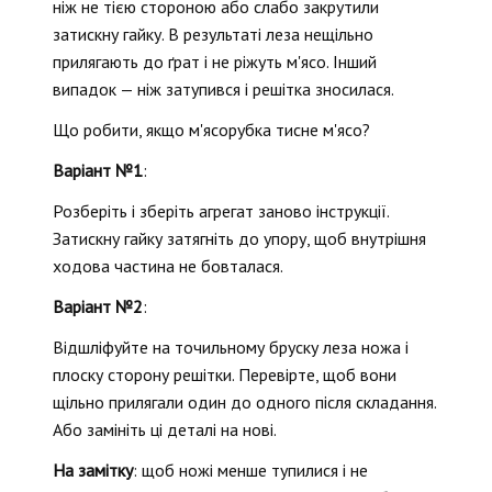
ніж не тією стороною або слабо закрутили
затискну гайку. В результаті леза нещільно
прилягають до ґрат і не ріжуть м'ясо. Інший
випадок — ніж затупився і решітка зносилася.
Що робити, якщо м'ясорубка тисне м'ясо?
Варіант №1
:
Розберіть і зберіть агрегат заново інструкції.
Затискну гайку затягніть до упору, щоб внутрішня
ходова частина не бовталася.
Варіант №2
:
Відшліфуйте на точильному бруску леза ножа і
плоску сторону решітки. Перевірте, щоб вони
щільно прилягали один до одного після складання.
Або замініть ці деталі на нові.
На замітку
: щоб ножі менше тупилися і не