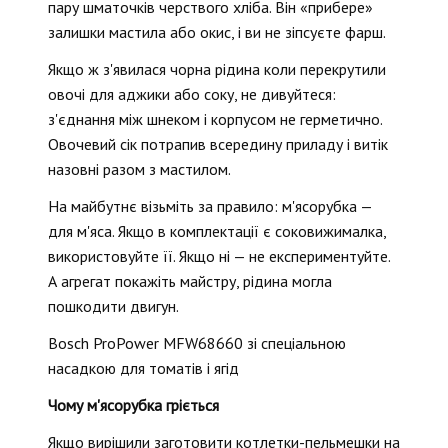
пару шматочків черствого хліба. Він «прибере»
залишки мастила або окис, і ви не зіпсуєте фарш.
Якщо ж з'явилася чорна рідина коли перекрутили
овочі для аджики або соку, не дивуйтеся:
з'єднання між шнеком і корпусом не герметично.
Овочевий сік потрапив всередину приладу і витік
назовні разом з мастилом.
На майбутнє візьміть за правило: м'ясорубка —
для м'яса. Якщо в комплектації є соковижималка,
використовуйте її. Якщо ні — не експериментуйте.
А агрегат покажіть майстру, рідина могла
пошкодити двигун.
Bosch ProPower MFW68660 зі спеціальною
насадкою для томатів і ягід
Чому м'ясорубка гріється
Якщо вирішили заготовити котлетки-пельмешки на