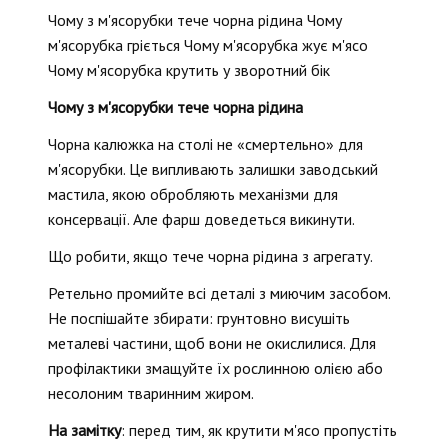
Чому з м'ясорубки тече чорна рідина Чому
м'ясорубка гріється Чому м'ясорубка жує м'ясо
Чому м'ясорубка крутить у зворотний бік
Чому з м'ясорубки тече чорна рідина
Чорна калюжка на столі не «смертельно» для
м'ясорубки. Це випливають залишки заводський
мастила, якою обробляють механізми для
консервації. Але фарш доведеться викинути.
Що робити, якщо тече чорна рідина з агрегату.
Ретельно промийте всі деталі з миючим засобом.
Не поспішайте збирати: грунтовно висушіть
металеві частини, щоб вони не окислилися. Для
профілактики змащуйте їх рослинною олією або
несолоним тваринним жиром.
На замітку
: перед тим, як крутити м'ясо пропустіть