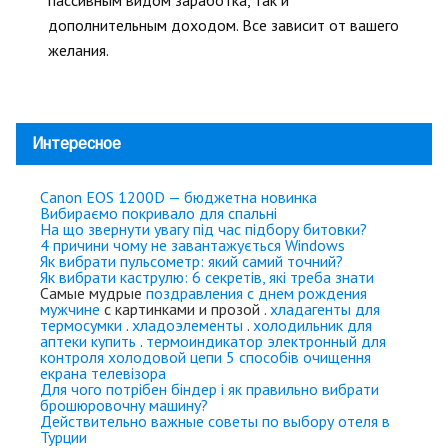
пассивным видом заработка, так и
дополнительным доходом. Все зависит от вашего
желания.
Интересное
Canon EOS 1200D — бюджетна новинка
Вибираємо покривало для спальні
На що звернути увагу під час підбору битовки?
4 причини чому не завантажується Windows
Як вибрати пульсометр: який самий точний?
Як вибрати каструлю: 6 секретів, які треба знати
Самые мудрые
поздравления с днем рождения
мужчине
с картинками и прозой .
хладагенты для
термосумки
.
хладоэлементы
.
холодильник для
аптеки купить
.
термоиндикатор электронный для
контроля холодовой цепи
5 способів очищення
екрана телевізора
Для чого потрібен біндер і як правильно вибрати
брошюровочну машину?
Действительно важные советы по выбору отеля в
Турции